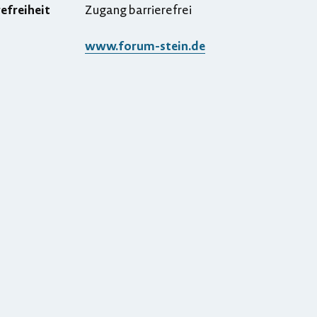
refreiheit
Zugang barrierefrei
www.forum-stein.de
ergrößern
rkleinern
ntrieren