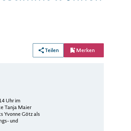
Teilen
Merken
 14 Uhr im
e Tanja Maier
ts Yvonne Götz als
ngs- und