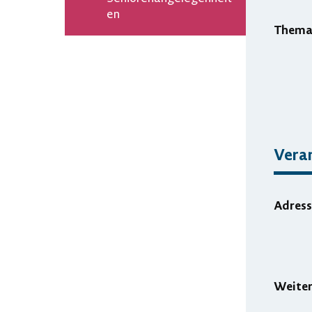
en
Them
Vera
Adress
Weite