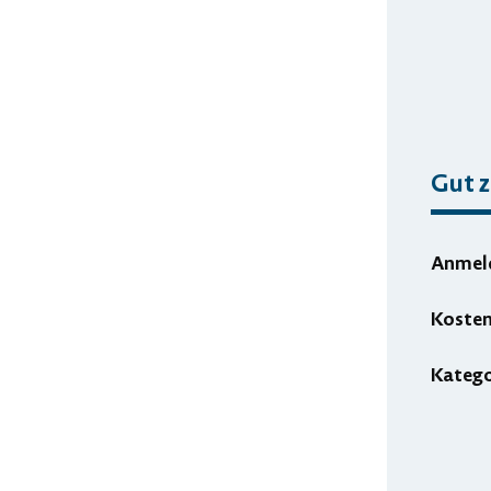
Gut z
Anmel
Koste
Katego