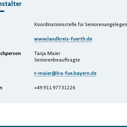
stalter
Koordinationsstelle für Seniorenangelege
www.landkreis-fuerth.de
echperson
Tanja Maier
Seniorenbeauftragte
t-maier@lra-fue.bayern.de
n
+49 911 97731226