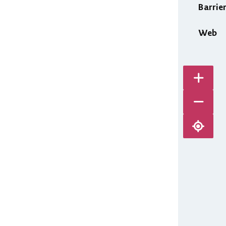
Barrie
Web
Karte v
Karte ve
Karte ze