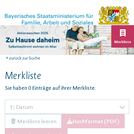
K
Merkliste
zurück zur Suche
Merkliste
Sie haben 0 Einträge auf ihrer Merkliste.
Aktuelle Sortierung:
aufsteigend
Datum
Merkzettel als
herun
Merkliste leeren
Hochformat (PDF)