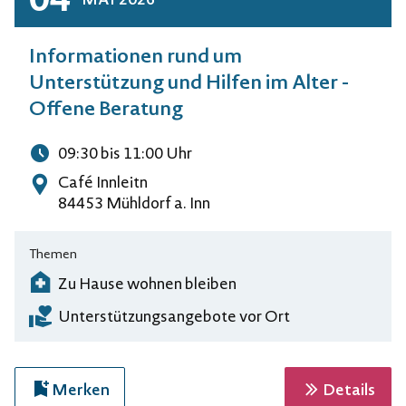
Informationen rund um
Unterstützung und Hilfen im Alter -
Offene Beratung
09:30
bis 11:00
Uhr
Uhrzeit
Café Innleitn
Adresse
84453 Mühldorf a. Inn
Themen
Zu Hause wohnen bleiben
Unterstützungsangebote vor Ort
zur 
Merken
Details