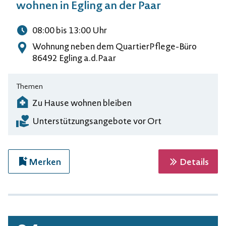
wohnen in Egling an der Paar
08:00
bis 13:00
Uhr
Uhrzeit
Wohnung neben dem QuartierPflege-Büro
Adresse
86492 Egling a.d.Paar
Themen
Zu Hause wohnen bleiben
Unterstützungsangebote vor Ort
zur 
Merken
Details