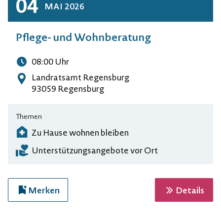
04
MAI
2026
Pflege- und Wohnberatung
08:00
Uhr
Uhrzeit
Landratsamt Regensburg
Adresse
93059 Regensburg
Themen
Zu Hause wohnen bleiben
Unterstützungsangebote vor Ort
zur 
Merken
Details