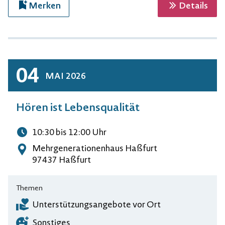
zur 
Merken
Details
04
MAI
2026
Hören ist Lebensqualität
10:30
bis 12:00
Uhr
Uhrzeit
Mehrgenerationenhaus Haßfurt
Adresse
97437 Haßfurt
Themen
Unterstützungsangebote vor Ort
Sonstiges