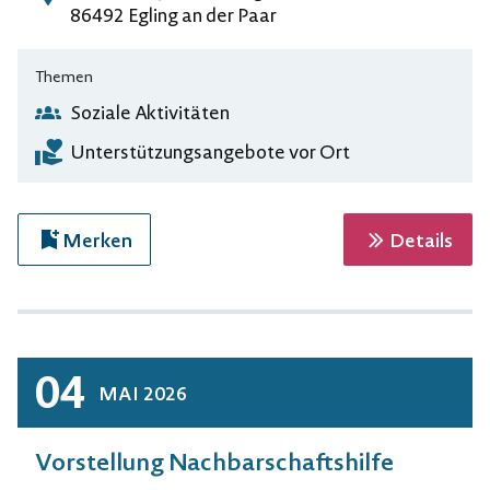
Adresse
86492 Egling an der Paar
Themen
Soziale Aktivitäten
Unterstützungsangebote vor Ort
zur 
Merken
Details
04
MAI
2026
Vorstellung Nachbarschaftshilfe