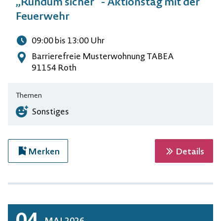
„Rundum sicher“ - Aktionstag mit der
Feuerwehr
09:00
bis 13:00
Uhr
Uhrzeit
Barrierefreie Musterwohnung TABEA
Adresse
91154 Roth
Themen
Sonstiges
zur 
Merken
Details
04
MAI
2026