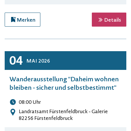
zur 
Merken
Details
04
MAI
2026
Wanderausstellung "Daheim wohnen
bleiben - sicher und selbstbestimmt"
08:00
Uhr
Uhrzeit
Landratsamt Fürstenfeldbruck - Galerie
Adresse
82256 Fürstenfeldbruck