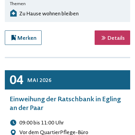
Themen
Zu Hause wohnen bleiben
zur 
Merken
Details
04
MAI
2026
Einweihung der Ratschbank in Egling
an der Paar
09:00
bis 11:00
Uhr
Uhrzeit
Vor dem QuartierPflege-Büro