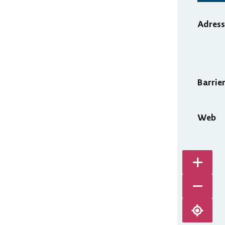
Adress
Barrie
Web
Karte v
Karte ve
Karte ze