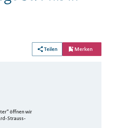
Teilen
Merken
er“ öffnen wir
ard-Strauss-