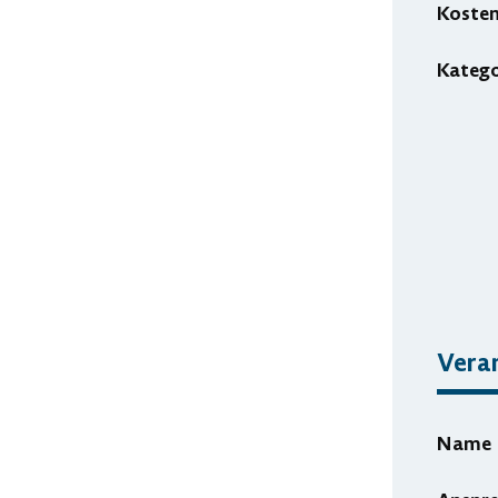
Koste
Katego
Veran
Name