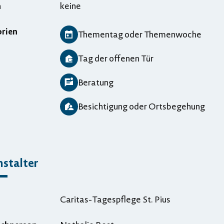
n
keine
rien
Thementag oder Themenwoche
Tag der offenen Tür
Beratung
Besichtigung oder Ortsbegehung
stalter
Caritas-Tagespflege St. Pius