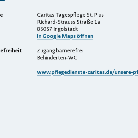
e
Caritas Tagespflege St. Pius
Richard-Strauss Straße 1a
85057 Ingolstadt
In Google Maps öffnen
refreiheit
Zugang barrierefrei
Behinderten-WC
www.pflegedienste-caritas.de/unsere-pf
ergrößern
rkleinern
ntrieren