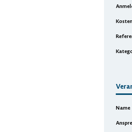
Anmel
Koste
Refere
Katego
Veran
Name
Anspr