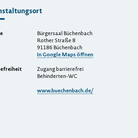
nstaltungsort
e
Bürgersaal Büchenbach
Rother Straße 8
91186 Büchenbach
In Google Maps öffnen
refreiheit
Zugang barrierefrei
Behinderten-WC
www.buechenbach.de/
ergrößern
rkleinern