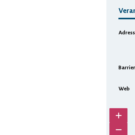
Vera
Adress
Barrie
Web
Karte v
Karte ve