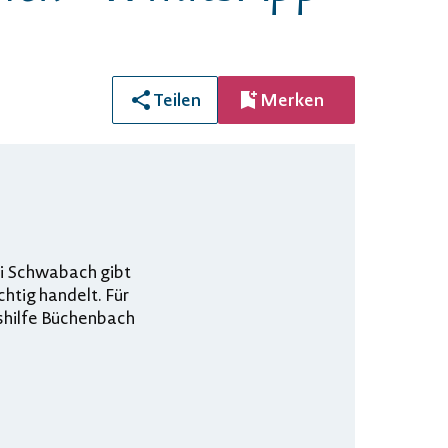
Teilen
Merken
i Schwabach gibt
htig handelt. Für
shilfe Büchenbach