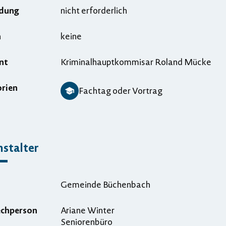
dung
nicht erforderlich
n
keine
nt
Kriminalhauptkommisar Roland Mücke
rien
Fachtag oder Vortrag
stalter
Gemeinde Büchenbach
echperson
Ariane Winter
Seniorenbüro