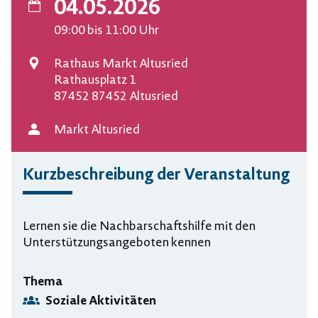
04.05.2026
Datum
09:00
bis 11:00
Uhr
Rathaus Markt Altusried
Veranstaltungsort
Rathausplatz 1
87452 87452 Altusried
Markt Altusried
Veranstalter
Kurzbeschreibung der Veranstaltung
Lernen sie die Nachbarschaftshilfe mit den
Unterstützungsangeboten kennen
Thema
Soziale Aktivitäten