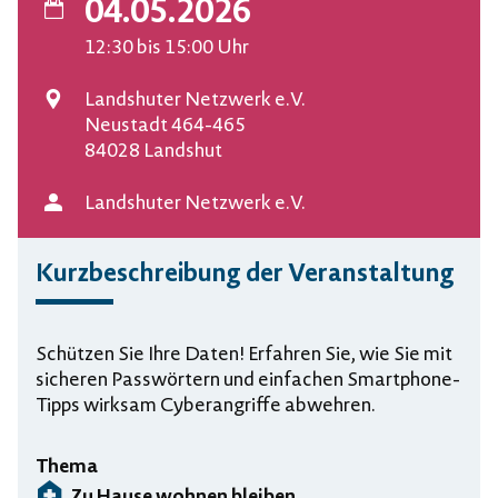
04.05.2026
Datum
12:30
bis 15:00
Uhr
Landshuter Netzwerk e.V.
Veranstaltungsort
Neustadt 464-465
84028 Landshut
Landshuter Netzwerk e.V.
Veranstalter
Kurzbeschreibung der Veranstaltung
Schützen Sie Ihre Daten! Erfahren Sie, wie Sie mit
sicheren Passwörtern und einfachen Smartphone-
Tipps wirksam Cyberangriffe abwehren.
Thema
Zu Hause wohnen bleiben