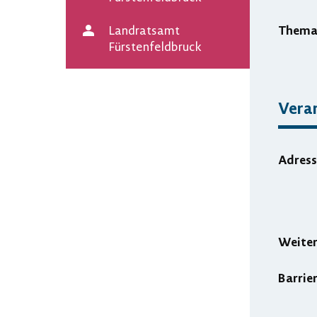
Them
Landratsamt
Veranstalter
Fürstenfeldbruck
Vera
Adress
Weite
Barrie