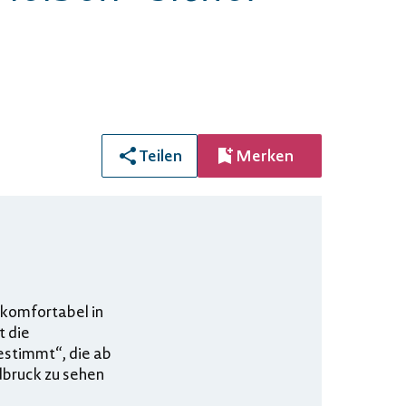
Teilen
Merken
 komfortabel in
t die
estimmt“, die ab
dbruck zu sehen