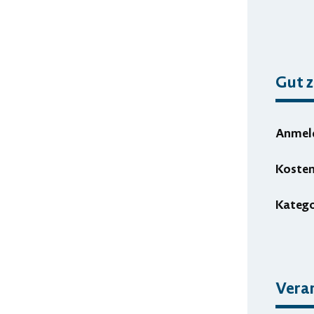
Gut z
Anmel
Koste
Katego
Veran