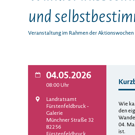
und selbstbesti
Veranstaltung im Rahmen der Aktionswochen
04.05.2026
Kurz
Datum
08:00
Uhr
Landratsamt
Wie kan
Veranstaltungsort
Fürstenfeldbruck -
den ei
Galerie
Wander
Münchner Straße 32
04. Mai
82256
ist.
Fürstenfeldbruck