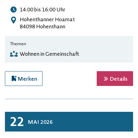
14:00
bis 16:00
Uhr
Uhrzeit
Hohenthanner Hoamat
Adresse
84098 Hohenthann
Themen
Wohnen in Gemeinschaft
zur 
Merken
Details
22
MAI
2026