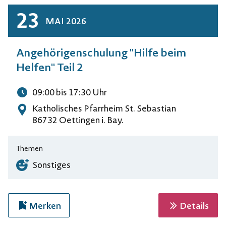
23
MAI
2026
Angehörigenschulung "Hilfe beim
Helfen" Teil 2
09:00
bis 17:30
Uhr
Uhrzeit
Katholisches Pfarrheim St. Sebastian
Adresse
86732 Oettingen i. Bay.
Themen
Sonstiges
zur 
Merken
Details