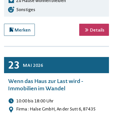
Zu Hause wohnen bleiben
Sonstiges
zur 
Merken
Details
23
MAI
2026
Wenn das Haus zur Last wird -
Immobilien im Wandel
10:00
bis 18:00
Uhr
Uhrzeit
Firma : Halse GmbH, An der Sutt 6, 87435