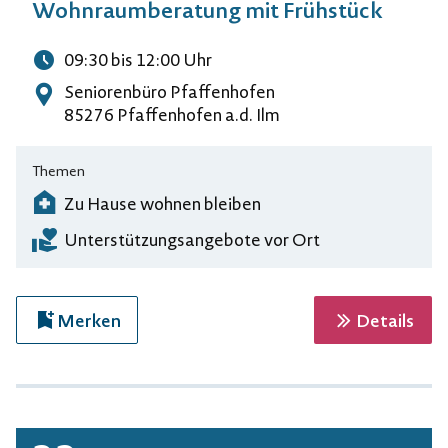
Wohnraumberatung mit Frühstück
09:30
bis 12:00
Uhr
Uhrzeit
Seniorenbüro Pfaffenhofen
Adresse
85276 Pfaffenhofen a.d. Ilm
Themen
Zu Hause wohnen bleiben
Unterstützungsangebote vor Ort
zur 
Merken
Details