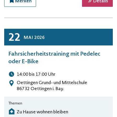
zur 
Merken
Details
22
MAI
2026
Fahrsicherheitstraining mit Pedelec
oder E-Bike
14:00
bis 17:00
Uhr
Uhrzeit
Oettingen Grund- und Mittelschule
Adresse
86732 Oettingen i. Bay.
Themen
Zu Hause wohnen bleiben