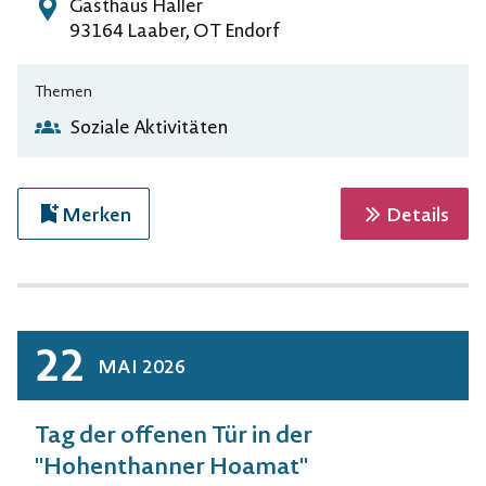
Gasthaus Haller
Adresse
93164 Laaber, OT Endorf
Themen
Soziale Aktivitäten
zur 
Merken
Details
22
MAI
2026
Tag der offenen Tür in der
"Hohenthanner Hoamat"