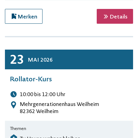
zur 
Merken
Details
23
MAI
2026
Rollator-Kurs
10:00
bis 12:00
Uhr
Uhrzeit
Mehrgenerationenhaus Weilheim
Adresse
82362 Weilheim
Themen