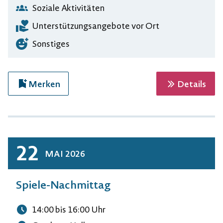
Soziale Aktivitäten
Unterstützungsangebote vor Ort
Sonstiges
zur 
Merken
Details
22
MAI
2026
Spiele-Nachmittag
14:00
bis 16:00
Uhr
Uhrzeit