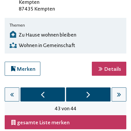
Adresse
Kempten
87435 Kempten
Themen
Zu Hause wohnen bleiben
Wohnen in Gemeinschaft
zur 
Merken
Details
zur ersten Seite wechseln
zur vorherigen Seite wechseln
zur nächsten Seite 
zur le
43
von 44
Seite
gesamte Liste merken