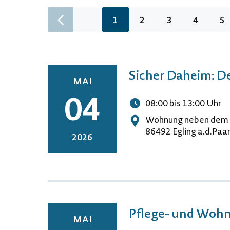
gefunden
Seite
Seite
Seite
Seite
Se
1
2
3
4
5
zur vorherigen Seite wechseln
Sicher Daheim: D
MAI
04
08:00
bis 13:00
Uhr
Uhrzeit
Wohnung neben dem 
Adresse
86492 Egling a.d.Paa
2026
Pflege- und Woh
MAI