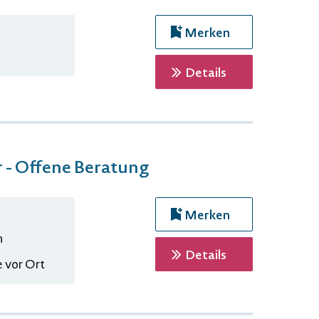
Merken
zur Veranstaltu
Details
 - Offene Beratung
Merken
n
zur Veranstaltu
Details
 vor Ort