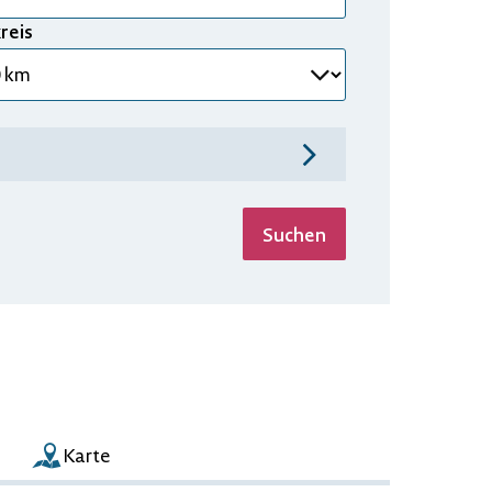
reis
utomatisch ermitteln
Suchen
Karte