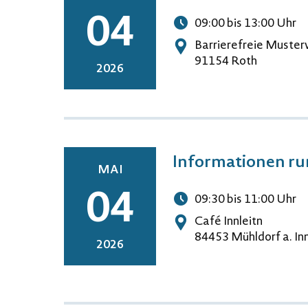
04
09:00
bis 13:00
Uhr
Uhrzeit
Barrierefreie Must
Adresse
91154 Roth
2026
Informationen ru
MAI
04
09:30
bis 11:00
Uhr
Uhrzeit
Café Innleitn
Adresse
84453 Mühldorf a. In
2026