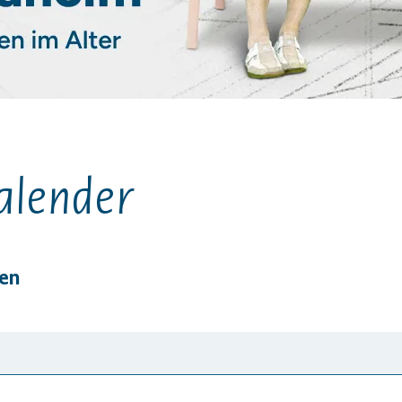
alender
gen