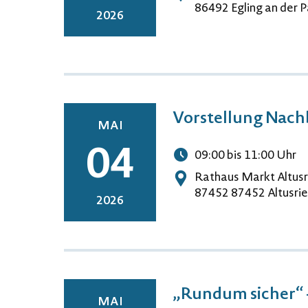
Adresse
86492 Egling an der 
2026
Vorstellung Nachb
MAI
04
09:00
bis 11:00
Uhr
Uhrzeit
Rathaus Markt Altusr
Adresse
87452 87452 Altusri
2026
„Rundum sicher“ 
MAI