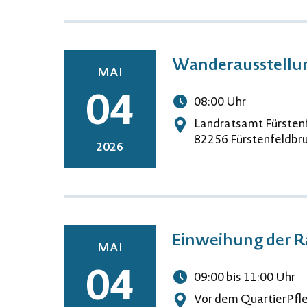
Wanderausstellun
MAI
04
08:00
Uhr
Uhrzeit
Landratsamt Fürstenf
Adresse
82256 Fürstenfeldbr
2026
Einweihung der Ra
MAI
04
09:00
bis 11:00
Uhr
Uhrzeit
Vor dem QuartierPfl