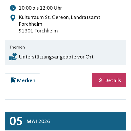
10:00
bis 12:00
Uhr
Uhrzeit
Kulturraum St. Gereon, Landratsamt
Adresse
Forchheim
91301 Forchheim
Themen
Unterstützungsangebote vor Ort
zur 
Merken
Details
05
MAI
2026