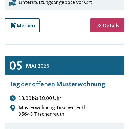
Unterstützungsangebote vor Ort
zur 
Merken
Details
05
MAI
2026
Tag der offenen Musterwohnung
13:00
bis 18:00
Uhr
Uhrzeit
Musterwohnung Tirschenreuth
Adresse
95643 Tirschenreuth