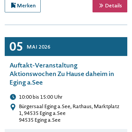
zur 
Merken
Details
05
MAI
2026
Auftakt-Veranstaltung
Aktionswochen Zu Hause daheim in
Eging a.See
10:00
bis 15:00
Uhr
Uhrzeit
Bürgersaal Eging a.See, Rathaus, Marktplatz
Adresse
1, 94535 Eging a.See
94535 Eging a.See