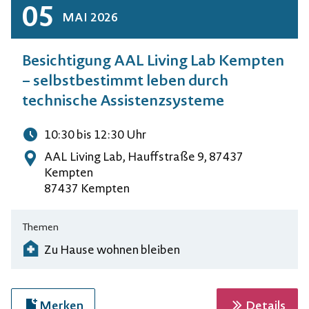
05
MAI
2026
Besichtigung AAL Living Lab Kempten
– selbstbestimmt leben durch
technische Assistenzsysteme
10:30
bis 12:30
Uhr
Uhrzeit
AAL Living Lab, Hauffstraße 9, 87437
Adresse
Kempten
87437 Kempten
Themen
Zu Hause wohnen bleiben
zur 
Merken
Details