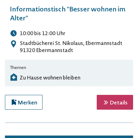
Informationstisch "Besser wohnen im
Alter"
10:00
bis 12:00
Uhr
Uhrzeit
Stadtbücherei St. Nikolaus, Ebermannstadt
Adresse
91320 Ebermannstadt
Themen
Zu Hause wohnen bleiben
zur 
Merken
Details