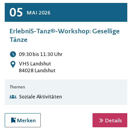
05
MAI
2026
ErlebniS-Tanz®-Workshop: Gesellige
Tänze
09:30
bis 11:30
Uhr
Uhrzeit
VHS Landshut
Adresse
84028 Landshut
Themen
Soziale Aktivitäten
zur 
Merken
Details