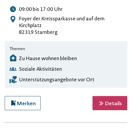
09:00
bis 17:00
Uhr
Uhrzeit
Foyer der Kreissparkasse und auf dem
Adresse
Kirchplatz
82319 Starnberg
Themen
Zu Hause wohnen bleiben
Soziale Aktivitäten
Unterstützungsangebote vor Ort
zur 
Merken
Details