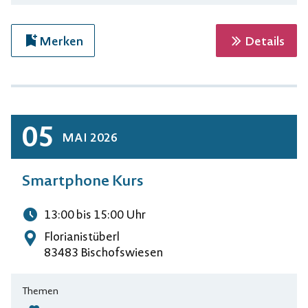
zur 
Merken
Details
05
MAI
2026
Smartphone Kurs
13:00
bis 15:00
Uhr
Uhrzeit
Florianistüberl
Adresse
83483 Bischofswiesen
Themen