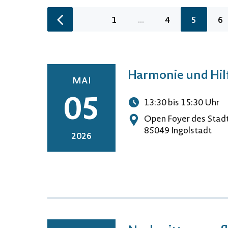
gefunden
Seite
Ausgeblendete Seiten
Seite
Seite
Se
1
...
4
5
6
zur vorherigen Seite wechseln
Harmonie und Hilf
MAI
05
13:30
bis 15:30
Uhr
Uhrzeit
Open Foyer des Stadt
Adresse
85049 Ingolstadt
2026