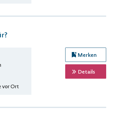
ür?
Merken
n
zur Veranstaltu
Details
 vor Ort