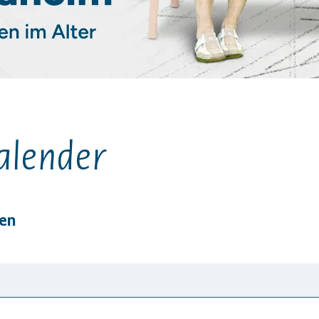
alender
gen