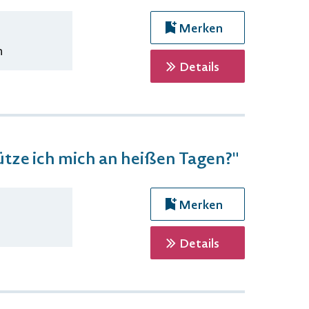
Merken
n
zur Veranstaltu
Details
ütze ich mich an heißen Tagen?"
Merken
zur Veranstaltu
Details