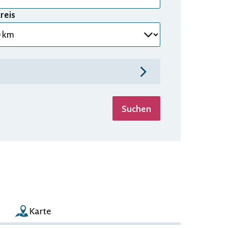
reis
utomatisch ermitteln
Suchen
Karte