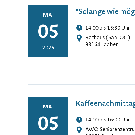
"Solange wie mögl
MAI
05
14:00
bis 15:30
Uhr
Uhrzeit
Rathaus (Saal OG)
Adresse
93164 Laaber
2026
Kaffeenachmittag
MAI
05
14:00
bis 16:00
Uhr
Uhrzeit
AWO Seniorenzentr